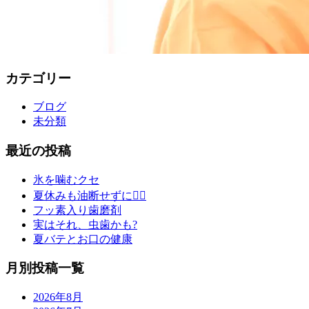
カテゴリー
ブログ
未分類
最近の投稿
氷を噛むクセ
夏休みも油断せずに🙇‍♂️
フッ素入り歯磨剤
実はそれ、虫歯かも?
夏バテとお口の健康
月別投稿一覧
2026年8月