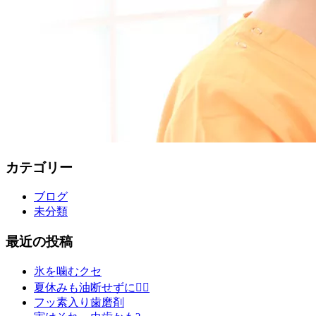
カテゴリー
ブログ
未分類
最近の投稿
氷を噛むクセ
夏休みも油断せずに🙇‍♂️
フッ素入り歯磨剤