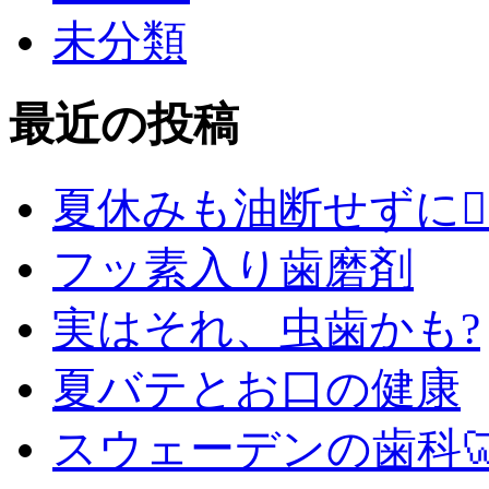
未分類
最近の投稿
夏休みも油断せずに🙇‍♂
フッ素入り歯磨剤
実はそれ、虫歯かも?
夏バテとお口の健康
スウェーデンの歯科